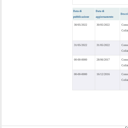
Data di
Data di
Descri
pubblicazione
aggiornamento
30/05/2022
30/05/2022
Consu
Colla
31/05/2022
31/05/2022
Consu
Colla
00-00-0000
28/06/2017
Consu
Colla
00-00-0000
16/12/2016
Consu
Colla
C