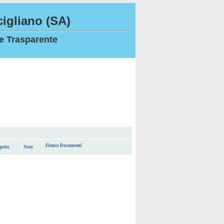
igliano (SA)
e Trasparente
Elenco Documenti
getto
Note