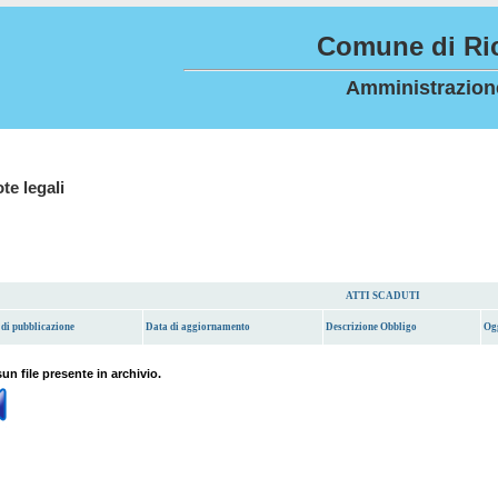
Comune di Ric
Amministrazion
te legali
ATTI SCADUTI
di pubblicazione
Data di aggiornamento
Descrizione Obbligo
Og
un file presente in archivio.